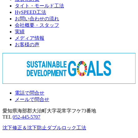
タイト・モールド工法
HySPEED工法
お問い合わせの流れ
会社概要・スタッフ
実績
メディア情報
お客様の声
電話で問合せ
メールで問合せ
愛知県海部郡大治町大字花常字フケ73番地
TEL
052-445-5707
沈下修正＆沈下防止
ダブルロック工法